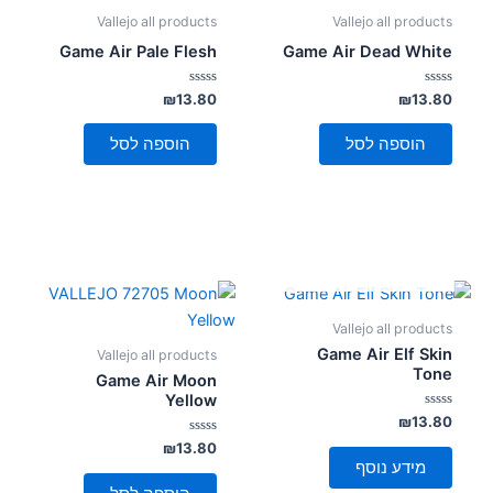
סמן קישורים
font_download
Vallejo all products
Vallejo all products
Game Air Pale Flesh
Game Air Dead White
לאפס
cached
את
דורג
דורג
₪
13.80
₪
13.80
כל
0
0
מתוך
מתוך
האפשרויות
5
5
הוספה לסל
הוספה לסל
אזל מן המלאי
Vallejo all products
Game Air Elf Skin
Vallejo all products
Tone
Game Air Moon
Yellow
דורג
₪
13.80
0
מתוך
דורג
₪
13.80
0
5
מידע נוסף
מתוך
5