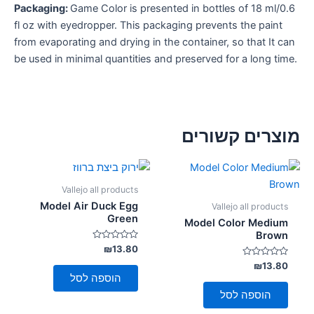
Packaging:
Game Color is presented in bottles of 18 ml/0.6
fl oz with eyedropper. This packaging prevents the paint
from evaporating and drying in the container, so that It can
be used in minimal quantities and preserved for a long time.
מוצרים קשורים
Vallejo all products
Model Air Duck Egg
Vallejo all products
Green
Model Color Medium
Brown
דורג
₪
13.80
0
דורג
מתוך
₪
13.80
5
0
הוספה לסל
מתוך
5
הוספה לסל