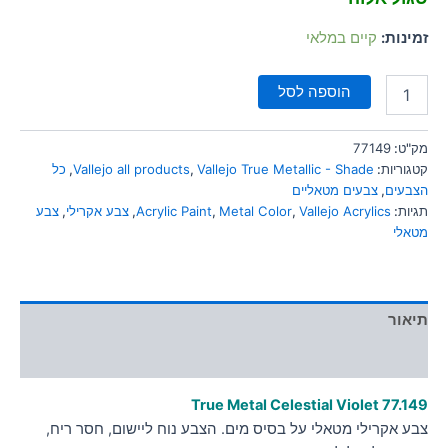
סמן קישורים
font_download
זמינות:
קיים במלאי
לאפס
cached
את
הוספה לסל
כל
האפשרויות
מק"ט:
77149
קטגוריות:
Vallejo True Metallic - Shade
,
Vallejo all products
,
כל
הצבעים
,
צבעים מטאליים
תגיות:
Vallejo Acrylics
,
Metal Color
,
Acrylic Paint
,
צבע אקרילי
,
צבע
מטאלי
תיאור
מידע נוסף
True Metal Celestial Violet 77.149
צבע אקרילי מטאלי על בסיס מים. הצבע נוח ליישום, חסר ריח,