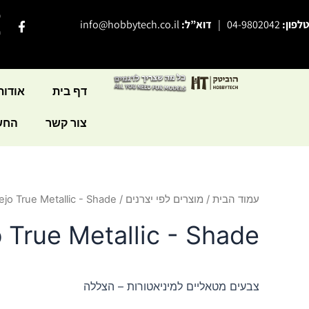
ילוג
פ
F
טלפון:
04-9802042
|
דוא”ל:
info@hobbytech.co.il
תוכן
a
י
c
e
b
o
o
דף בית
אודות
k
-
צור קשר
החשב
f
עמוד הבית
/
מוצרים לפי יצרנים
/
lejo True Metallic - Shade
o True Metallic - Shade
צבעים מטאליים למיניאטורות – הצללה