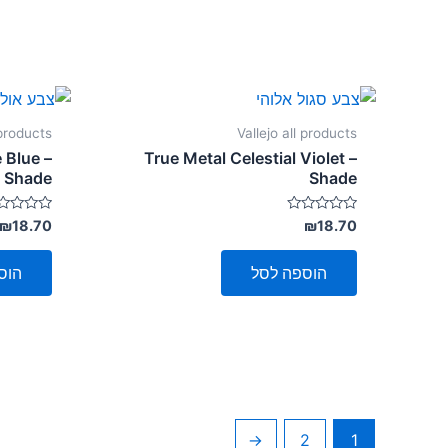
 products
Vallejo all products
 Blue –
True Metal Celestial Violet –
Shade
Shade
דורג
דורג
₪
18.70
₪
18.70
0
0
מתוך
מתוך
5
5
הוספה לסל
הוס
←
2
1