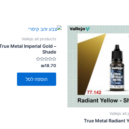
Vallejo all products
True Metal Imperial Gold –
Shade
דורג
₪
18.70
0
מתוך
5
הוספה לסל
Vallejo all
True Metal Radiant Y