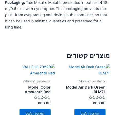
Packaging:
True Metallic Metal is presented in bottles of 18
ml/0.6 fl oz with eyedropper. This packaging prevents the
paint from evaporating and drying in the container, so that
It can be used in minimal quantities and preserved for a
long time.
מוצרים קשורים
Vallejo all products
Vallejo all products
Model Color
Model Air Dark Green
Amaranth Red
RLM71
דורג
דורג
₪
13.80
₪
13.80
0
0
מתוך
מתוך
5
5
הוספה לסל
הוספה לסל