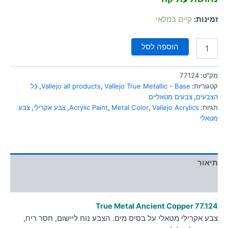
סמן קישורים
font_download
זמינות:
קיים במלאי
לאפס
cached
את
הוספה לסל
כל
האפשרויות
מק"ט:
77124
קטגוריות:
Vallejo True Metallic - Base
,
Vallejo all products
,
כל
הצבעים
,
צבעים מטאליים
תגיות:
Vallejo Acrylics
,
Metal Color
,
Acrylic Paint
,
צבע אקרילי
,
צבע
מטאלי
תיאור
מידע נוסף
True Metal Ancient Copper 77.124
צבע אקרילי מטאלי על בסיס מים. הצבע נוח ליישום, חסר ריח,