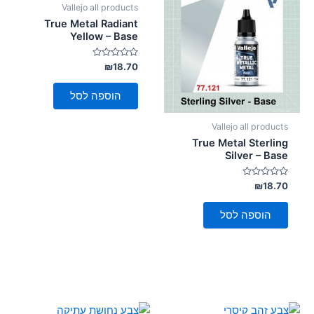
Vallejo all products
סמן קישורים
font_download
True Metal Radiant
Yellow – Base
לאפס
cached
את
דורג
₪
18.70
כל
0
האפשרויות
מתוך
5
הוספה לסל
Vallejo all products
True Metal Sterling
Silver – Base
דורג
₪
18.70
0
מתוך
5
הוספה לסל