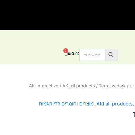
0
עגלת
₪
0.00
קניות
ים
/
/ Terrains dark
AKI all products
/
AK-Interactive
AKI all products
,
מוצרים וחומרים לדיוראמות