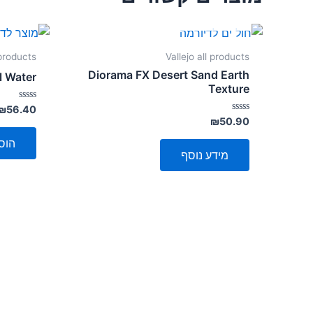
אזל מן המלאי
 products
Vallejo all products
Diorama FX Desert Sand Earth
l Water
Texture
דורג
₪
56.40
0
דורג
₪
50.90
מתוך
0
5
מתוך
הוס
5
מידע נוסף