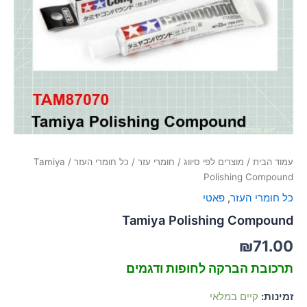
סמן קישורים
font_download
לאפס
cached
את
כל
האפשרויות
עמוד הבית
/
מוצרים לפי סיווג
/
חומרי עזר
/
כל חומרי העזר
/ Tamiya
Polishing Compound
כל חומרי העזר
,
פאטי
Tamiya Polishing Compound
₪
71.00
תרכובת הברקה לחופות ודגמים
זמינות:
קיים במלאי