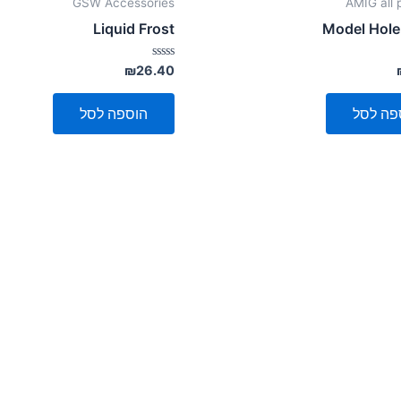
GSW Accessories
AMIG all 
Liquid Frost
Model Hole
דורג
₪
26.40
0
מתוך
5
פה לסל
הוספה לסל