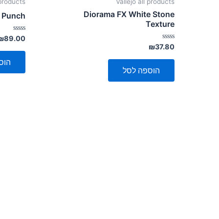
products
Vallejo all products
Diorama FX White Stone
 Punch
Texture
דורג
₪
89.00
0
דורג
₪
37.80
מתוך
0
5
מתוך
הוס
5
הוספה לסל