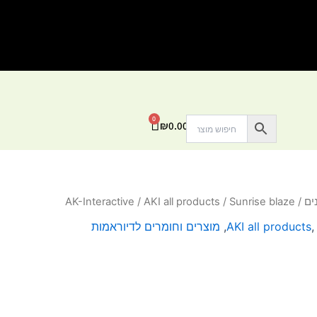
0
עגלת
₪
0.00
קניות
ים
/
/ Sunrise blaze
AKI all products
/
AK-Interactive
AKI all products
,
מוצרים וחומרים לדיוראמות