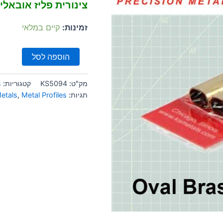
צינורית פליז אובאל
זמינות:
קיים במלאי
הוספה לסל
מק"ט:
KS5094
קטגוריות:
s
תגיות:
Metal Profiles
,
etals