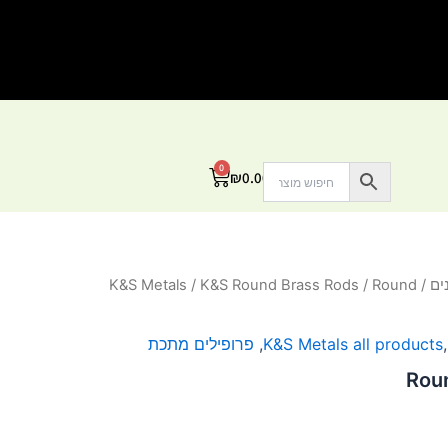
0
עגלת
₪
0.00
קניות
ים
/
/ Round
K&S Round Brass Rods
/
K&S Metals
K&S Metals all products
,
פרופילים מתכת
Rou