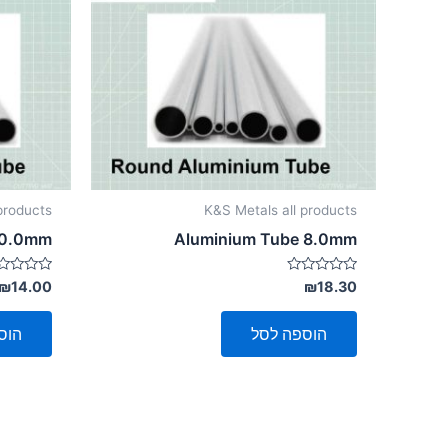
products
K&S Metals all products
10.0mm
Aluminium Tube 8.0mm
דורג
דורג
₪
14.00
₪
18.30
0
0
מתוך
מתוך
5
5
הוספה לסל
הוס