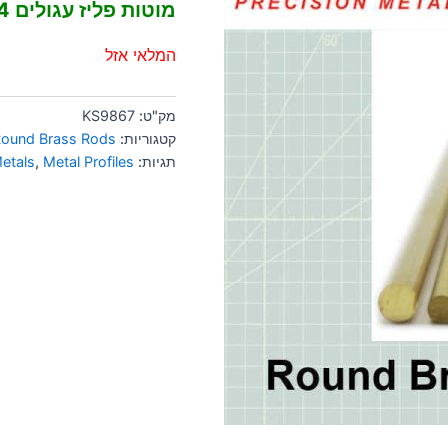
מוטות פליז עגולים 4 מ"מ
המלאי אזל
מק"ט:
KS9867
קטגוריות:
ound Brass Rods
תגיות:
Metal Profiles
,
etals