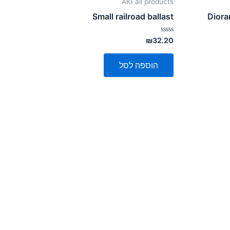
AKI all products
Small railroad ballast
Diora
דורג
₪
32.20
0
מתוך
5
הוספה לסל