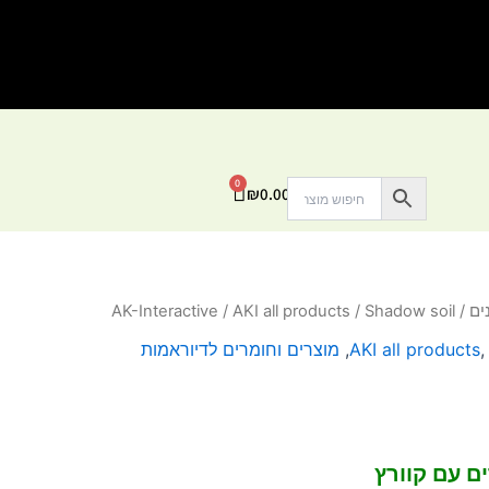
0
עגלת
₪
0.00
קניות
ים
/
/ Shadow soil
AKI all products
/
AK-Interactive
AKI all products
,
מוצרים וחומרים לדיוראמות
אפורים עם קוורץ