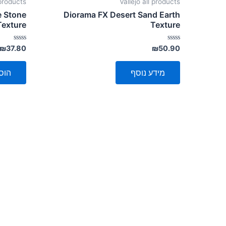
 products
Vallejo all products
e Stone
Diorama FX Desert Sand Earth
Texture
Texture
דורג
דורג
₪
37.80
₪
50.90
0
0
מתוך
מתוך
5
5
מידע נוסף
הוס