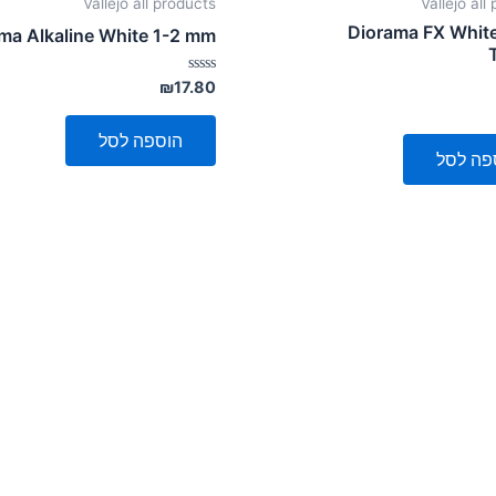
Vallejo all products
Vallejo all
Diorama FX Whit
ma Alkaline White 1-2 mm
דורג
₪
17.80
0
מתוך
5
הוספה לסל
פה לסל