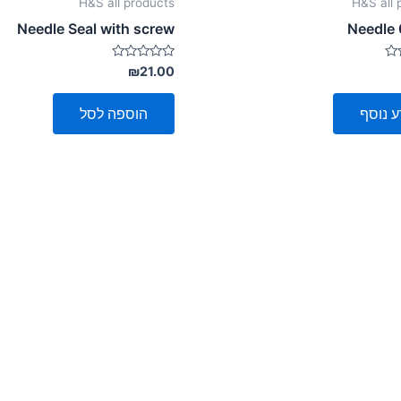
H&S all products
H&S all 
Needle Seal with screw
Needle
דורג
₪
21.00
0
מתוך
5
ע נוסף
הוספה לסל