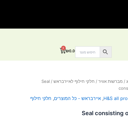
0
עגלת
₪
0.00
קניות
/
מברשות אוויר
/
חלקי חילוף לאיירבראש
/ Seal
cons
H&S all pr
,
איירבראש - כל המוצרים
,
חלקי חילוף
Seal consisting o