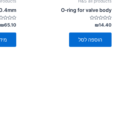
products
H&S all products
 0.4mm
O-ring for valve body
דורג
דורג
₪
65.10
₪
14.40
0
0
מתוך
מתוך
5
5
הוספה לסל
מיד