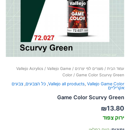
סמן קישורים
font_download
לאפס
cached
את
כל
האפשרויות
עמוד הבית
/
מוצרים לפי יצרנים
/
Vallejo Game
/
Vallejo Acrylics
Color
/ Game Color Scurvy Green
Vallejo Game Color
,
Vallejo all products
,
כל הצבעים
,
צבעים
אקריליים
Game Color Scurvy Green
₪
13.80
ירוק צפוד
זמינות:
קיים במלאי