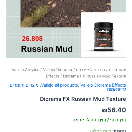
סמן קישורים
font_download
לאפס
cached
את
כל
האפשרויות
עמוד הבית
/
מוצרים לפי יצרנים
/
Vallejo Diorama
/
Vallejo Acrylics
Effects
/ Diorama FX Russian Mud Texture
Vallejo Diorama Effects
,
Vallejo all products
,
מוצרים וחומרים
לדיוראמות
Diorama FX Russian Mud Texture
₪
56.40
בוץ רוסי / בוץ כהה לדיורמה
זמינות:
קיים במלאי