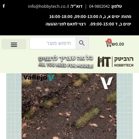
ילוג
F
טלפון:
04-9802042
|
דוא”ל:
info@hobbytech.co.il
a
תוכן
c
e
פתוח: ימים א, ג, ה 09:00-13:00, 16:00-18:00
b
o
ימים ב, ד 09:00-15:00. רצוי לתאם לפני ההגעה
o
השבת את ההבזקים
visibility_off
k
-
סמן כותרות
f
title
0
עגלת
₪
0.00
צבע רקע
קניות
settings
החשבון שלי
מוצרים לפי יצרנים
אודות הוביטק
מוצרים לפי סיווג
זום (הקטנה)
zoom_out
זום (הגדלה)
zoom_in
כמות
הקטנת גופן
remove_circle_outline
של
Diorama
הגדלת גופן
add_circle_outline
FX
Russian
גופן קריא
spellcheck
Mud
ניגודיות בהירה
brightness_high
Texture
ניגודיות כהה
brightness_low
הוסף קו תחתון לקישורים
format_underlined