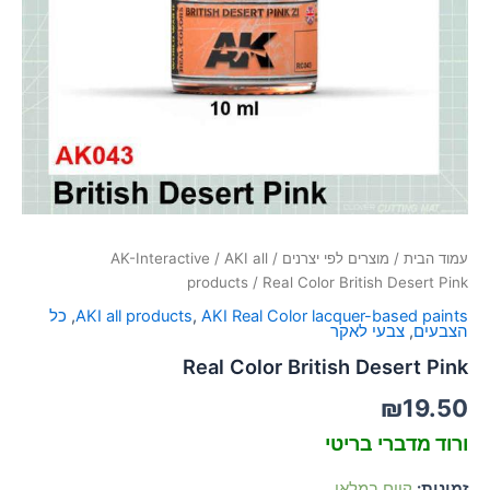
סמן קישורים
font_download
לאפס
cached
את
כל
האפשרויות
עמוד הבית
/
מוצרים לפי יצרנים
/
AKI all
/
AK-Interactive
products
/ Real Color British Desert Pink
AKI Real Color lacquer-based paints
,
AKI all products
,
כל
הצבעים
,
צבעי לאקר
Real Color British Desert Pink
₪
19.50
ורוד מדברי בריטי
זמינות:
קיים במלאי