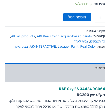
סמן קישורים
זמינות:
קיים במלאי
font_download
לאפס
cached
הוספה לסל
את
כל
האפשרויות
מק"ט:
RC964
קטגוריות:
AKI Real Color lacquer-based paints
,
AKI all products
,
כל הצבעים
,
צבעי לאקר
תגיות:
Real Color
,
Lacquer Paint
,
AK-INTERACTIVE
,
צבע לאקר
תיאור
מידע נוסף
RAF Sky FS 34424 RC964
מק"ט ישן RC290
צבע לאקר איכותי, בעל כושר אחיזה גבוה, מתייבש למרקם חלק.
ניתן לדלל באמצעות מדלל ייעודי או מדלל אחר לצבעי לאקר