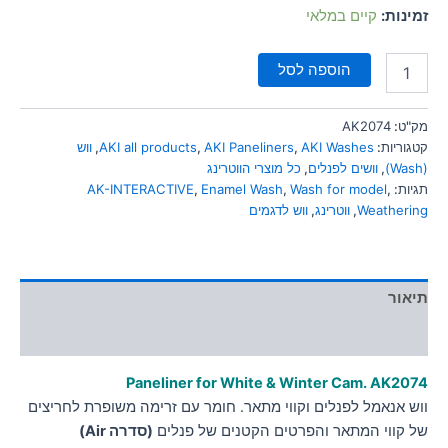
סמן קישורים
זמינות:
קיים במלאי
font_download
לאפס
cached
הוספה לסל
את
כל
האפשרויות
מק"ט:
AK2074
קטגוריות:
AKI Washes
,
AKI Paneliners
,
AKI all products
,
ווש
(Wash)
,
וושים לפנלים
,
כל מוצרי הווטרינג
תגיות:
,
Wash for model
,
Enamel Wash
,
AK-INTERACTIVE
Weathering
,
ווטרינג
,
ווש לדגמים
תיאור
מידע נוסף
Paneliner for White & Winter Cam. AK2074
ווש אנאמל לפנלים וקווי מתאר. חומר עם זרימה משופרת לחריצים
של קווי המתאר והפרטים הקטנים של פנלים
(סדרה Air)