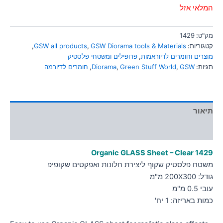
סמן קישורים
המלאי אזל
font_download
לאפס
cached
מק"ט:
1429
את
קטגוריות:
GSW Diorama tools & Materials
,
GSW all products
,
כל
מוצרים וחומרים לדיוראמות
,
פרופילים ומשטחי פלסטיק
האפשרויות
תגיות:
GSW
,
Green Stuff World
,
Diorama
,
חומרים לדיורמה
תיאור
מידע נוסף
Organic GLASS Sheet – Clear 1429
משטח פלסטיק שקוף ליצירת חלונות ואפקטים שקופיפ
גודל: 200X300 מ"מ
עובי 0.5 מ"מ
כמות באריזה: 1 יח'