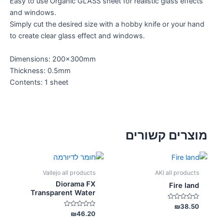
Easy to use Organic GLASS sheet for realistic glass effects
and windows.
Simply cut the desired size with a hobby knife or your hand
to create clear glass effect and windows.
Dimensions: 200x300mm
Thickness: 0.5mm
Contents: 1 sheet
מוצרים קשורים
Vallejo all products
AKI all products
Diorama FX
Fire land
Transparent Water
דורג
₪
38.50
0
דורג
₪
46.20
מתוך