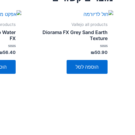
 products
Vallejo all products
p Water
Diorama FX Grey Sand Earth
FX
Texture
דורג
דורג
₪
56.40
₪
50.90
0
0
מתוך
מתוך
5
5
הוספה לסל
הוס