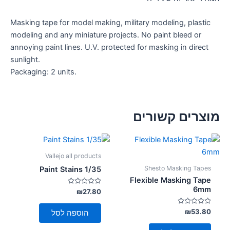
Masking tape for model making, military modeling, plastic
modeling and any miniature projects. No paint bleed or
annoying paint lines. U.V. protected for masking in direct
sunlight.
Packaging: 2 units.
מוצרים קשורים
Vallejo all products
Shesto Masking Tapes
Paint Stains 1/35
Flexible Masking Tape
6mm
דורג
₪
27.80
0
מתוך
5
דורג
₪
53.80
הוספה לסל
0
מתוך
5