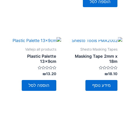
הוספה לסל
אזל מן המלאי
Vallejo all products
Shesto Masking Tapes
Plastic Palette
Masking Tape 2mm x
13x9cm
18m
דורג
דורג
₪
13.20
₪
18.10
0
0
מתוך
מתוך
5
5
מידע נוסף
הוספה לסל