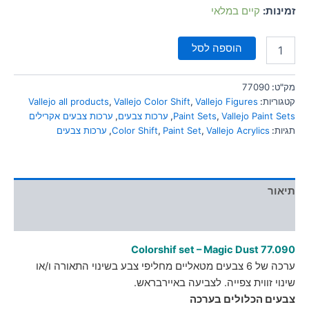
סמן קישורים
font_download
זמינות:
קיים במלאי
לאפס
cached
הוספה לסל
את
כל
האפשרויות
מק"ט:
77090
קטגוריות:
Vallejo Figures
,
Vallejo Color Shift
,
Vallejo all products
Vallejo Paint Sets
,
Paint Sets
,
ערכות צבעים
,
ערכות צבעים אקרילים
תגיות:
Vallejo Acrylics
,
Paint Set
,
Color Shift
,
ערכות צבעים
תיאור
מידע נוסף
Colorshif set – Magic Dust 77.090
ערכה של 6 צבעים מטאליים מחליפי צבע בשינוי התאורה ו/או
שינוי זווית צפייה. לצביעה באיירבראש.
צבעים הכלולים בערכה