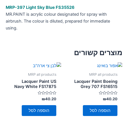
MRP-397
Light Sky Blue FS35526
MR.PAINT is acrylic colour designated for spray with
airbrush. The colour is diluted, prepared for immediate
using.
מוצרים קשורים
MRP all products
MRP all products
Lacquer Paint US
Lacquer Paint Boeing
Navy White FS17875
Grey 707 FS16515
דורג
דורג
₪
40.20
₪
40.20
0
0
מתוך
מתוך
5
5
הוספה לסל
הוספה לסל