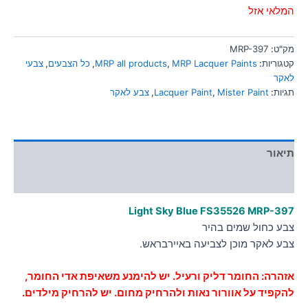
סמן קישורים
המלאי אזל
font_download
לאפס
cached
מק"ט:
MRP-397
את
קטגוריות:
MRP Lacquer Paints
,
MRP all products
,
כל הצבעים
,
צבעי
כל
לאקר
האפשרויות
תגיות:
Mister Paint
,
Lacquer Paint
,
צבע לאקר
תיאור
מידע נוסף
Light Sky Blue FS35526 MRP-397
צבע כחול שמים בהיר
צבע לאקר מוכן לצביעה באיירבראש.
אזהרה: החומר דליק ורעיל. יש להימנע משאיפת אדי החומר,
להקפיד על
אוורור
נאות ולהרחיק מחום. יש להרחיק מילדים.