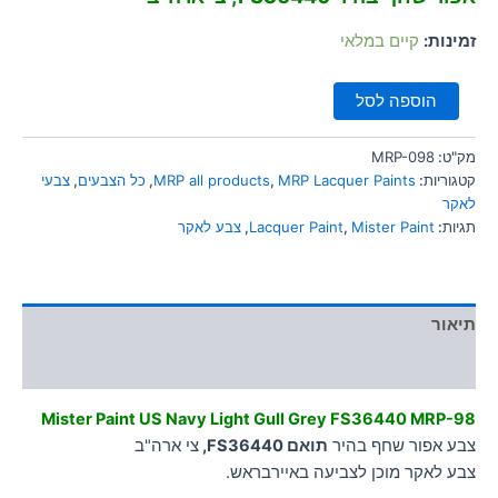
סמן קישורים
font_download
זמינות:
קיים במלאי
לאפס
cached
את
הוספה לסל
כל
האפשרויות
מק"ט:
MRP-098
קטגוריות:
MRP Lacquer Paints
,
MRP all products
,
כל הצבעים
,
צבעי
לאקר
תגיות:
Mister Paint
,
Lacquer Paint
,
צבע לאקר
תיאור
מידע נוסף
Mister Paint US Navy Light Gull Grey FS36440 MRP-98
צבע אפור שחף בהיר
תואם FS36440,
צי ארה"ב
צבע לאקר מוכן לצביעה באיירבראש.