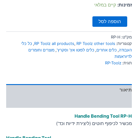
סמן קישורים
זמינות:
קיים במלאי
font_download
לאפס
cached
הוספה לסל
את
כל
האפשרויות
מק"ט:
RP-H
קטגוריות:
RP Toolz other tools
,
RP Toolz all products
,
כל כלי
העבודה
,
כלים אחרים
,
כלים לפוטו אץ' וסקרץ'
,
מוצרים וחומרים
לדיוראמות
תגית:
RP-Toolz
תיאור
מידע נוסף
Handle Bending Tool RP-H
מכשיר לכיפוף חוטים (ליצירת ידיות וכד')