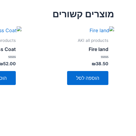
מוצרים קשורים
 products
AKI all products
ss Coat
Fire land
דורג
דורג
₪
52.00
₪
38.50
0
0
מתוך
מתוך
5
5
הוספה לסל
הוס