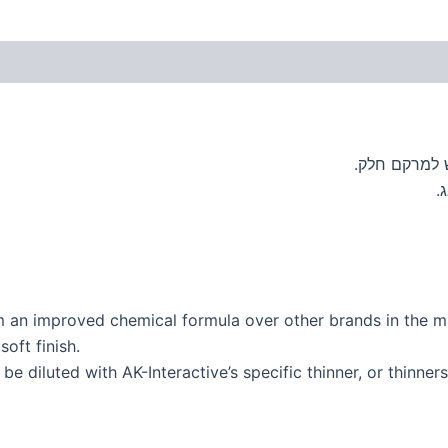
ש למרקם חלק.
om an improved chemical formula over other brands in the m
oft finish.
be diluted with AK-Interactive’s specific thinner, or thinne