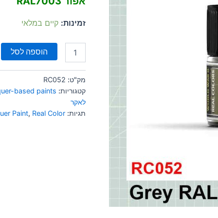
אפור RAL7003
זמינות:
קיים במלאי
הוספה לסל
מק"ט:
RC052
קטגוריות:
quer-based paints
לאקר
תגיות:
Real Color
,
uer Paint