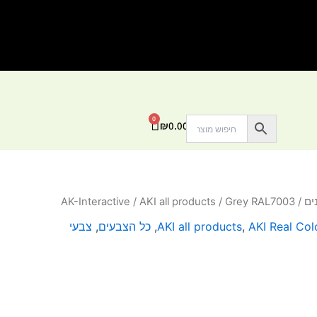
0
עגלת
₪
0.00
קניות
ים
/
/ Grey RAL7003
AKI all products
/
AK-Interactive
AKI Real Col
,
AKI all products
,
כל הצבעים
,
צבעי