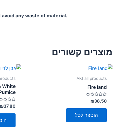
 avoid any waste of material.
מוצרים קשורים
 products
AKI all products
 White
Fire land
Pumice
דורג
₪
38.50
0
דורג
₪
37.80
מתוך
0
5
מתוך
הוספה לסל
5
הוס