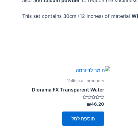
also add
talcum powder
to reduce the stickiness
This set contains 30cm (12 inches) of material
WI
Vallejo all products
Diorama FX Transparent Water
דורג
₪
46.20
0
מתוך
5
הוספה לסל