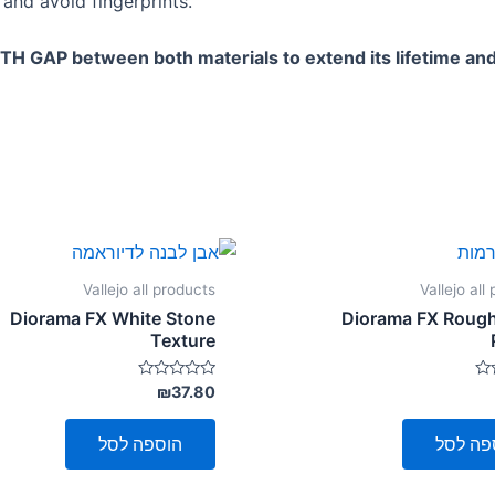
 and avoid fingerprints.
TH GAP between both materials to extend its lifetime and
Vallejo all products
Vallejo all
Diorama FX White Stone
Diorama FX Rough
Texture
דורג
₪
37.80
0
מתוך
5
פה לסל
הוספה לסל