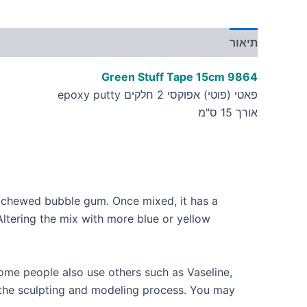
תיאור
מידע נוסף
Green Stuff Tape 15cm 9
864
פאטי (פוטי) אפוקסי 2 חלקים epoxy putty
אורך 15 ס"מ
ike chewed bubble gum. Once mixed, it has a
Altering the mix with more blue or yellow
some people also use others such as Vaseline,
r the sculpting and modeling process. You may