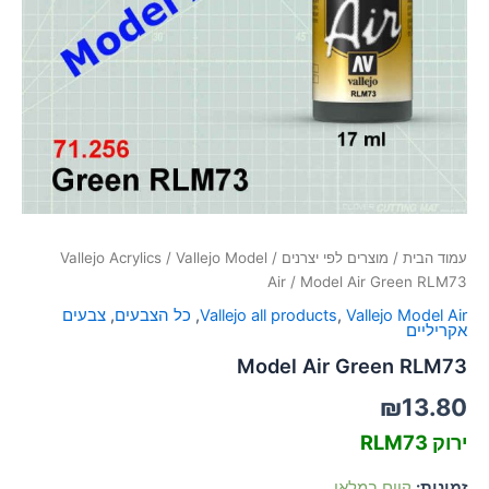
סמן קישורים
font_download
לאפס
cached
את
כל
האפשרויות
עמוד הבית
/
מוצרים לפי יצרנים
/
Vallejo Model
/
Vallejo Acrylics
Air
/ Model Air Green RLM73
Vallejo Model Air
,
Vallejo all products
,
כל הצבעים
,
צבעים
אקריליים
Model Air Green RLM73
₪
13.80
ירוק RLM73
זמינות:
קיים במלאי