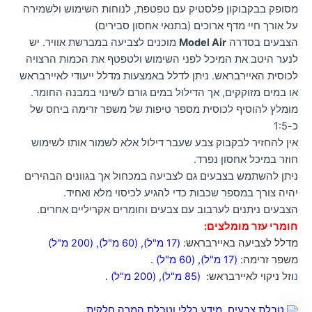
מסופק בבקבוקון פלסטיק עם טפטפת, לנוחות השימוש ולשמירה
על אורך חיי מדף ארוכים (בתנאי אחסון סבירים)
הצבעים בסדרה
Model Air
מוכנים לצביעה במברשת אוויר. יש
לנער היטב את המיכל לפני השימוש ולטפטף את הכמות הרצויה
לכוסית האיירבראש. ניתן לדלל באמצעות מדלל ייעודי לאיירבראש
או במים מזוקקים, אך הדילול במים גורם לשינוי במבנה החומר.
מומלץ להוסיף לכוסית מספר טיפות של משפר זרימה ביחס של
כ-1:5
אין להחזיר לבקבוק צבע שעבר דילול אלא לשמור אותו לשימוש
חוזר במיכל אחסון נפרד.
ניתן להשתמש בצבעים גם לצביעה במכחול אך בגוונים הבהירים
יהיה צורך במספר שכבות כדי להגיע לכיסוי מלא ואחיד.
הצבעים ניתנים לערבוב עם צבעים וחומרים אקריליים אחרים.
חומרי עזר מומלצים:
מדלל לצביעה באיירבראש:
(17 מ"ל)
,
(60 מ"ל)
,
(200 מ"ל)
משפר זרימה:
(17 מ"ל)
,
(60 מ"ל)
.
נ
וזל ניקוי לאיירבראש:
(85 מ"ל)
,
(200 מ"ל)
.
טבלת צבעים, מידע כללי וטבלת המרה חלקית