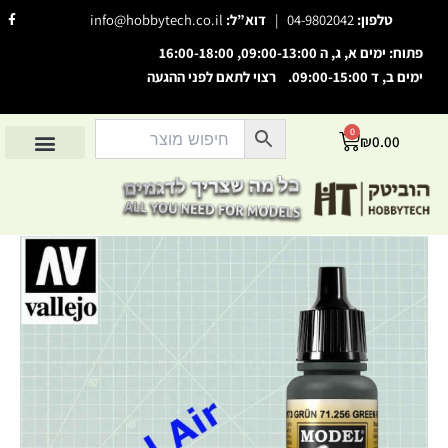
ילוג
F
טלפון:
04-9802042
|
דוא”ל:
info@hobbytech.co.il
a
תוכן
c
e
פתוח: ימים א, ג, ה 09:00-13:00, 16:00-18:00
b
o
ימים ב, ד 09:00-15:00. רצוי לתאם לפני ההגעה
השבת את ההבזקים
o
visibility_off
k
-
סמן כותרות
f
title
0
עגלת
₪
0.00
צבע רקע
settings
קניות
החשבון שלי
מוצרים לפי יצרנים
אודות הוביטק
מוצרים לפי סיווג
זום (הקטנה)
zoom_out
זום (הגדלה)
zoom_in
כמות
הקטנת גופן
remove_circle_outline
של
Model
הגדלת גופן
add_circle_outline
Air
גופן קריא
Green
spellcheck
RLM73
ניגודיות בהירה
brightness_high
ניגודיות כהה
brightness_low
הוסף קו תחתון לקישורים
format_underlined