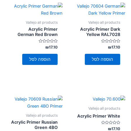
Vallejo all products
Vallejo all products
Acrylic Primer
Acrylic Primer Dark
German Red Brown
Yellow RAL7028
דורג
דורג
₪
17.10
₪
17.10
0
0
מתוך
מתוך
5
5
הוספה לסל
הוספה לסל
Vallejo all products
Vallejo all products
Acrylic Primer White
Acrylic Primer Russian
Green 4BO
דורג
₪
17.10