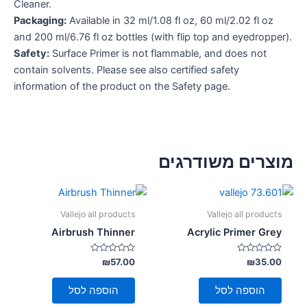
Cleaner.
Packaging:
Available in 32 ml/1.08 fl oz, 60 ml/2.02 fl oz
and 200 ml/6.76 fl oz bottles (with flip top and eyedropper).
Safety:
Surface Primer is not flammable, and does not
contain solvents. Please see also certified safety
information of the product on the Safety page.
מוצרים משודרגים
Vallejo all products
Vallejo all products
Airbrush Thinner
Acrylic Primer Grey
דורג
דורג
₪
57.00
₪
35.00
0
0
מתוך
מתוך
5
5
הוספה לסל
הוספה לסל