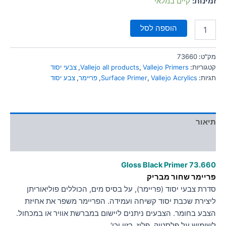
זמינות:
קיים במלאי
סמן קישורים
font_download
הוספה לסל
לאפס
cached
את
כל
מק"ט:
73660
האפשרויות
קטגוריות:
Vallejo Primers
,
Vallejo all products
,
צבעי יסוד
תגיות:
Vallejo Acrylics
,
Surface Primer
,
פריימר
,
צבע יסוד
תיאור
מידע נוסף
Gloss Black Primer 73.660
פריימר שחור מבריק
סדרת צבעי יסוד (פריימר), על בסיס מים, הכוללים פוליאוריתן
ליצירת שכבת יסוד קשיחה ועמידה. הפריימר משפר את אחיזת
הצבע בחומר. הצבעים ניתנים ליישום במברשת אוויר או במכחול.
לשימוש על פלסטיק, פליז, רזין וכו'…