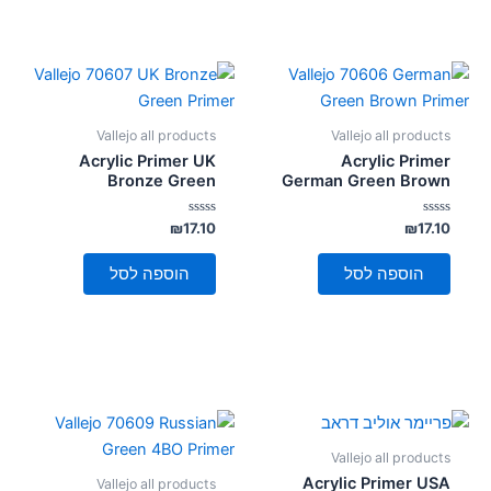
Vallejo all products
Vallejo all products
Acrylic Primer UK
Acrylic Primer
Bronze Green
German Green Brown
דורג
דורג
₪
17.10
₪
17.10
0
0
מתוך
מתוך
5
5
הוספה לסל
הוספה לסל
Vallejo all products
Acrylic Primer USA
Vallejo all products