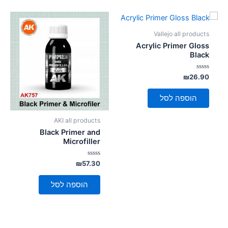
סמן קישורים
font_download
לאפס
cached
Vallejo all products
את
Acrylic Primer Gloss
כל
Black
האפשרויות
דורג
₪
26.90
0
מתוך
5
הוספה לסל
AKI all products
Black Primer and
Microfiller
דורג
₪
57.30
0
מתוך
5
הוספה לסל