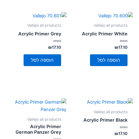
Vallejo all products
Vallejo all products
Acrylic Primer Grey
Acrylic Primer White
דורג
דורג
₪
17.10
₪
17.10
0
0
מתוך
מתוך
5
5
הוספה לסל
הוספה לסל
Vallejo all products
Vallejo all products
Acrylic Primer Black
Acrylic Primer
German Panzer Grey
דורג
₪
17.10
0