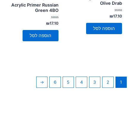
Olive Drab
Acrylic Primer Russian
Green 4BO
דורג
₪
17.10
0
מתוך
דורג
₪
17.10
0
5
הוספה לסל
מתוך
5
הוספה לסל
←
6
5
4
3
2
1