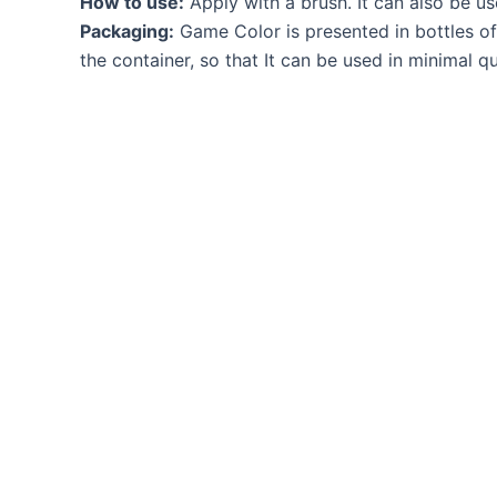
How to use:
Apply with a brush. It can also be us
Packaging:
Game Color is presented in bottles of
the container, so that It can be used in minimal q