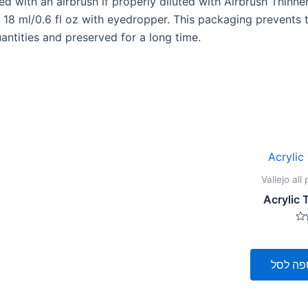
ed with an airbrush if properly diluted with Airbrush Thinner
 18 ml/0.6 fl oz with eyedropper. This packaging prevents 
uantities and preserved for a long time.
Vallejo all
Acrylic 
פה לסל