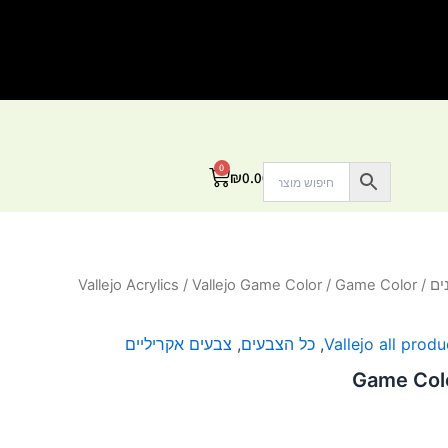
0
עגלת
₪
0.00
קניות
ים
/
/ Game Color
Vallejo Game Color
/
Vallejo Acrylics
Vallejo all produ
,
כל הצבעים
,
צבעים אקריליים
Game Colo