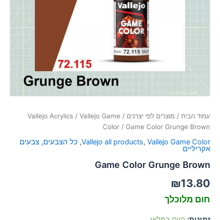
סמן קישורים
font_download
לאפס
cached
את
כל
האפשרויות
עמוד הבית
/
מוצרים לפי יצרנים
/
Vallejo Game
/
Vallejo Acrylics
Color
/ Game Color Grunge Brown
Vallejo Game Color
,
Vallejo all products
,
כל הצבעים
,
צבעים
אקריליים
Game Color Grunge Brown
₪
13.80
חום מלוכלך
זמינות:
קיים במלאי