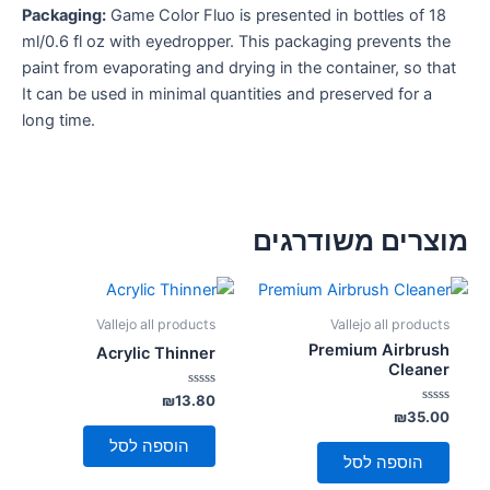
Packaging:
Game Color Fluo is presented in bottles of 18
ml/0.6 fl oz with eyedropper. This packaging prevents the
paint from evaporating and drying in the container, so that
It can be used in minimal quantities and preserved for a
long time.
מוצרים משודרגים
Vallejo all products
Vallejo all products
Premium Airbrush
Acrylic Thinner
Cleaner
דורג
₪
13.80
0
דורג
₪
35.00
מתוך
0
5
מתוך
הוספה לסל
5
הוספה לסל