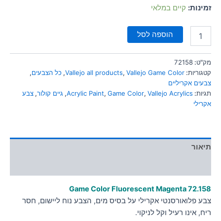
סמן קישורים
font_download
זמינות:
קיים במלאי
לאפס
cached
הוספה לסל
את
כל
האפשרויות
מק"ט:
72158
קטגוריות:
Vallejo Game Color
,
Vallejo all products
,
כל הצבעים
,
צבעים אקריליים
תגיות:
Vallejo Acrylics
,
Game Color
,
Acrylic Paint
,
גיים קולור
,
צבע
אקרילי
תיאור
מידע נוסף
Game Color Fluorescent Magenta
72.158
צבע פלואורסנטי אקרילי על בסיס מים, הצבע נוח ליישום, חסר
ריח, אינו רעיל וקל לניקוי.