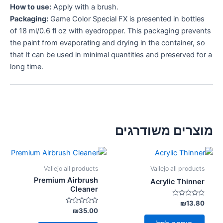
How to use:
Apply with a brush.
Packaging:
Game Color Special FX is presented in bottles
of 18 ml/0.6 fl oz with eyedropper. This packaging prevents
the paint from evaporating and drying in the container, so
that It can be used in minimal quantities and preserved for a
long time.
מוצרים משודרגים
Vallejo all products
Vallejo all products
Premium Airbrush
Acrylic Thinner
Cleaner
דורג
₪
13.80
0
דורג
₪
35.00
מתוך
0
5
מתוך