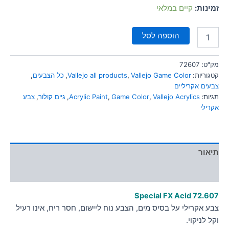
סמן קישורים
זמינות:
קיים במלאי
font_download
לאפס
cached
הוספה לסל
את
כל
האפשרויות
מק"ט:
72607
קטגוריות:
Vallejo Game Color
,
Vallejo all products
,
כל הצבעים
,
צבעים אקריליים
תגיות:
Vallejo Acrylics
,
Game Color
,
Acrylic Paint
,
גיים קולור
,
צבע
אקרילי
תיאור
מידע נוסף
Special FX Acid
72.607
צבע אקרילי על בסיס מים, הצבע נוח ליישום, חסר ריח, אינו רעיל
וקל לניקוי.