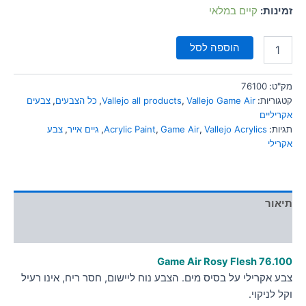
סמן קישורים
font_download
זמינות:
קיים במלאי
לאפס
cached
הוספה לסל
את
כל
האפשרויות
מק"ט:
76100
קטגוריות:
Vallejo Game Air
,
Vallejo all products
,
כל הצבעים
,
צבעים
אקריליים
תגיות:
Vallejo Acrylics
,
Game Air
,
Acrylic Paint
,
גיים אייר
,
צבע
אקרילי
תיאור
מידע נוסף
Game Air Rosy Flesh
76.100
צבע אקרילי על בסיס מים. הצבע נוח ליישום, חסר ריח, אינו רעיל
וקל לניקוי.