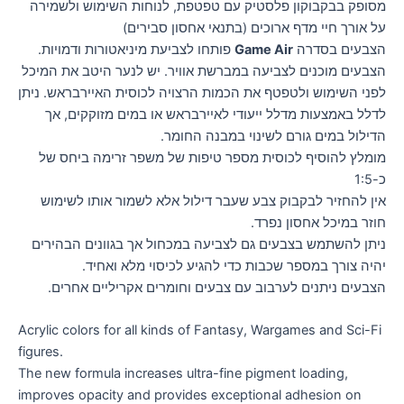
מסופק בבקבוקון פלסטיק עם טפטפת, לנוחות השימוש ולשמירה
על אורך חיי מדף ארוכים (בתנאי אחסון סבירים)
הצבעים בסדרה
Game Air
פותחו לצביעת מיניאטורות ודמויות.
הצבעים מוכנים לצביעה במברשת אוויר. יש לנער היטב את המיכל
לפני השימוש ולטפטף את הכמות הרצויה לכוסית האיירבראש. ניתן
לדלל באמצעות מדלל ייעודי לאיירבראש או במים מזוקקים, אך
הדילול במים גורם לשינוי במבנה החומר.
מומלץ להוסיף לכוסית מספר טיפות של משפר זרימה ביחס של
כ-1:5
אין להחזיר לבקבוק צבע שעבר דילול אלא לשמור אותו לשימוש
חוזר במיכל אחסון נפרד.
ניתן להשתמש בצבעים גם לצביעה במכחול אך בגוונים הבהירים
יהיה צורך במספר שכבות כדי להגיע לכיסוי מלא ואחיד.
הצבעים ניתנים לערבוב עם צבעים וחומרים אקריליים אחרים.
Acrylic colors for all kinds of Fantasy, Wargames and Sci-Fi
figures.
The new formula increases ultra-fine pigment loading,
improves opacity and provides exceptional adhesion on