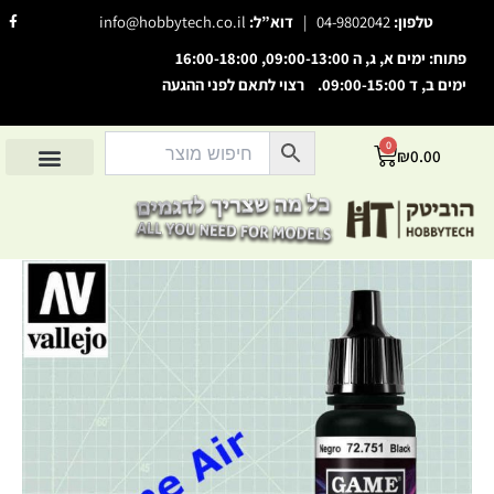
ילוג
F
טלפון:
04-9802042
|
דוא”ל:
info@hobbytech.co.il
a
תוכן
c
e
פתוח: ימים א, ג, ה 09:00-13:00, 16:00-18:00
b
o
ימים ב, ד 09:00-15:00. רצוי לתאם לפני ההגעה
o
השבת את ההבזקים
visibility_off
k
-
סמן כותרות
f
title
0
עגלת
₪
0.00
צבע רקע
קניות
settings
החשבון שלי
מוצרים לפי יצרנים
אודות הוביטק
מוצרים לפי סיווג
זום (הקטנה)
zoom_out
זום (הגדלה)
zoom_in
כמות
הקטנת גופן
remove_circle_outline
של
Game
הגדלת גופן
add_circle_outline
Air
Black
גופן קריא
spellcheck
ניגודיות בהירה
brightness_high
ניגודיות כהה
brightness_low
הוסף קו תחתון לקישורים
format_underlined