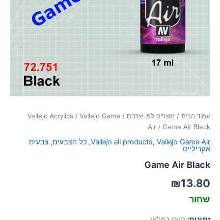
סמן קישורים
font_download
לאפס
cached
את
כל
האפשרויות
עמוד הבית
/
מוצרים לפי יצרנים
/
Vallejo Game
/
Vallejo Acrylics
Air
/ Game Air Black
Vallejo Game Air
,
Vallejo all products
,
כל הצבעים
,
צבעים
אקריליים
Game Air Black
₪
13.80
שחור
זמינות:
קיים במלאי