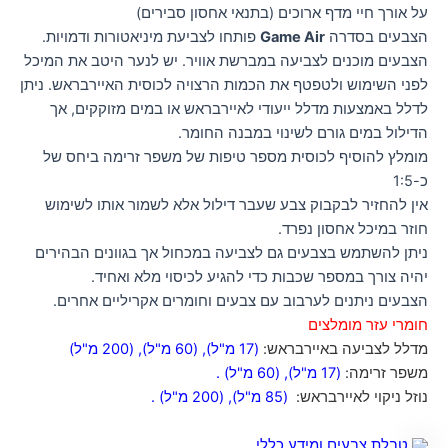
על אורך חיי מדף ארוכים (בתנאי אחסון סבירים)
הצבעים בסדרה
Game Air
פותחו לצביעת מיניאטורות ודמויות.
הצבעים מוכנים לצביעה במברשת אוויר. יש לנער היטב את המיכל
לפני השימוש ולטפטף את הכמות הרצויה לכוסית האיירבראש. ניתן
לדלל באמצעות מדלל ייעודי לאיירבראש או במים מזוקקים, אך
הדילול במים גורם לשינוי במבנה החומר.
מומלץ להוסיף לכוסית מספר טיפות של משפר זרימה ביחס של
כ-1:5
אין להחזיר לבקבוק צבע שעבר דילול אלא לשמור אותו לשימוש
חוזר במיכל אחסון נפרד.
ניתן להשתמש בצבעים גם לצביעה במכחול אך בגוונים הבהירים
יהיה צורך במספר שכבות כדי להגיע לכיסוי מלא ואחיד.
הצבעים ניתנים לערבוב עם צבעים וחומרים אקריליים אחרים.
חומרי עזר מומלצים
מדלל לצביעה באיירבראש:
(17 מ"ל)
,
(60 מ"ל)
,
(200 מ"ל)
משפר זרימה:
(17 מ"ל)
,
(60 מ"ל)
.
נוזל ניקוי לאיירבראש:
(85 מ"ל)
,
(200 מ"ל)
.
טבלת צבעים ומידע כללי