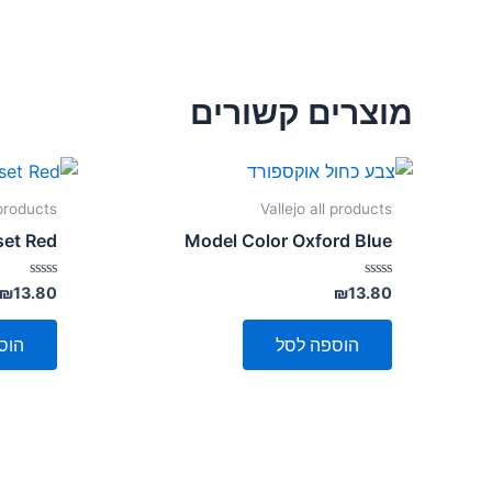
מוצרים קשורים
 products
Vallejo all products
set Red
Model Color Oxford Blue
דורג
דורג
₪
13.80
₪
13.80
0
0
מתוך
מתוך
5
5
הוספה לסל
הוס