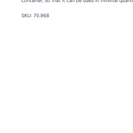
container, so that It can be used in minimal quant
SKU:
70.968