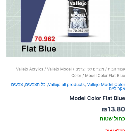
סמן קישורים
font_download
לאפס
cached
את
כל
האפשרויות
עמוד הבית
/
מוצרים לפי יצרנים
/
Vallejo Model
/
Vallejo Acrylics
Color
/ Model Color Flat Blue
Vallejo Model Color
,
Vallejo all products
,
כל הצבעים
,
צבעים
אקריליים
Model Color Flat Blue
₪
13.80
כחול שטוח
המלאי אזל