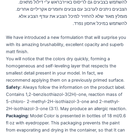
להשתמש בצבעים גם לריסוס באיירבראש ע"י דילול מתאים.
הצבעים ניתנים לערבוב עם צבעים וחומרים אקריליים אחרים.
מומלץ מאוד שלא להחזיר למיכל הצבע את עודף הצבע אלא
להשתמש במיכל אחסון נפרד.
We have introduced a new formulation that will surprise you
with its amazing brushability, excellent opacity and superb
matt finish.
You will notice that the colors dry quickly, forming a
homogeneous and self-leveling layer that respects the
smallest detail present in your model. In fact, we
recommend applying them on a previously primed surface.
Safety:
Always follow the information on the product label.
Contains 1,2-benzisothiazol-3(2H)-one, reaction mass of
5-chloro- 2-methyl-2H-isothiazol-3-one and 2-methyl-
2H-isothiazol-3-one (3:1). May produce an allergic reaction.
Packaging:
Model Color is presented in bottles of 18 ml/0.6
fl oz with eyedropper. This packaging prevents the paint
from evaporating and drying in the container, so that It can