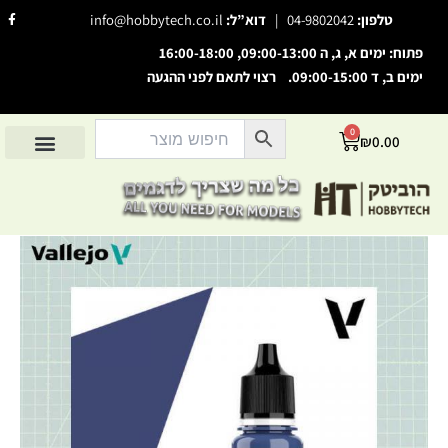
ילוג
F
טלפון:
04-9802042
|
דוא”ל:
info@hobbytech.co.il
a
תוכן
c
e
פתוח: ימים א, ג, ה 09:00-13:00, 16:00-18:00
b
o
ימים ב, ד 09:00-15:00. רצוי לתאם לפני ההגעה
השבת את ההבזקים
o
visibility_off
k
-
סמן כותרות
f
title
0
עגלת
₪
0.00
צבע רקע
settings
קניות
החשבון שלי
מוצרים לפי יצרנים
אודות הוביטק
מוצרים לפי סיווג
זום (הקטנה)
zoom_out
זום (הגדלה)
zoom_in
הקטנת גופן
remove_circle_outline
הגדלת גופן
add_circle_outline
גופן קריא
spellcheck
ניגודיות בהירה
brightness_high
ניגודיות כהה
brightness_low
הוסף קו תחתון לקישורים
format_underlined