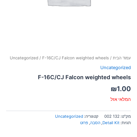
סמן קישורים
font_download
לאפס
cached
את
כל
האפשרויות
עמוד הבית
/
/ F-16C/CJ Falcon weighted wheels
Uncategorized
Uncategorized
F-16C/CJ Falcon weighted wheels
₪
1.00
המלאי אזל
מק"ט:
132 002
קטגוריה:
Uncategorized
תגיות:
Detail Kit
,
הסבה
,
פרוט