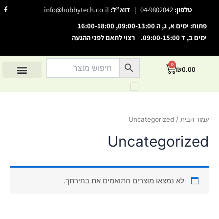
ילוג
F
טלפון:
04-9802042
|
דוא”ל:
info@hobbytech.co.il
a
תוכן
c
e
פתוח: ימים א, ג, ה 09:00-13:00, 16:00-18:00
b
o
ימים ב, ד 09:00-15:00. רצוי לתאם לפני ההגעה
o
השבת את ההבזקים
visibility_off
k
-
סמן כותרות
f
title
0
עגלת
₪
0.00
צבע רקע
קניות
settings
החשבון שלי
מוצרים לפי יצרנים
אודות הוביטק
מוצרים לפי סיווג
זום (הקטנה)
zoom_out
זום (הגדלה)
zoom_in
עמוד הבית
/ Uncategorized
הקטנת גופן
remove_circle_outline
Uncategorized
הגדלת גופן
add_circle_outline
גופן קריא
spellcheck
ניגודיות בהירה
brightness_high
לא נמצאו מוצרים התואמים את בחירתך.
ניגודיות כהה
brightness_low
הוסף קו תחתון לקישורים
format_underlined