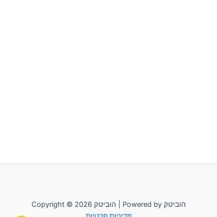
סמן קישורים
font_download
לאפס
cached
את
כל
האפשרויות
Copyright © 2026 הוביטק | Powered by הוביטק
מדיניות פרטיות