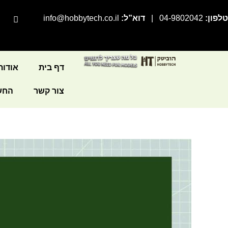
ילוג
פ
F
טלפון:
04-9802042
|
דוא”ל:
info@hobbytech.co.il
תוכן
a
י
c
e
b
o
o
דף בית
אודות
k
-
צור קשר
החשב
f