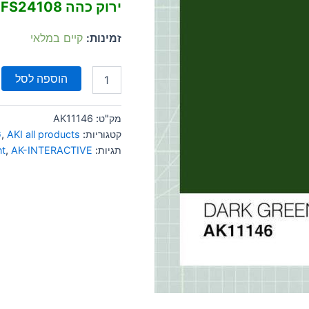
ירוק כהה FS24108
זמינות:
קיים במלאי
הוספה לסל
מק"ט:
AK11146
קטגוריות:
AKI all products
,
G
תגיות:
AK-INTERACTIVE
,
nt