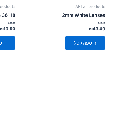
 products
AKI all products
 36118
2mm White Lenses
דורג
דורג
₪
19.50
₪
43.40
0
0
מתוך
מתוך
5
5
הוספה לסל
הוס