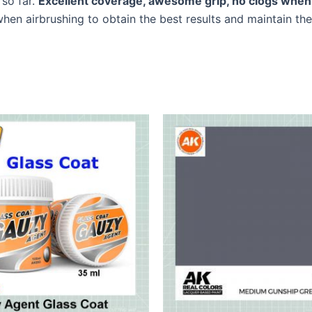
 so far.
Excellent coverage, awesome grip, no clogs when
 when airbrushing to obtain the best results and maintain the