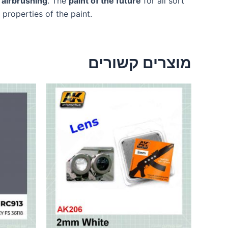
 airbrushing
. The
paint of the future
for all sort
 properties of the paint.
מוצרים קשורים