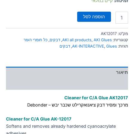
זמינות:
קיים במלאי
סמן קישורים
font_download
הוספה לסל
לאפס
cached
את
כל
מק"ט:
AK12017
האפשרויות
קטגוריות:
AKI Glues
,
AKI all products
,
דבקים
,
כל חומרי העזר
תגיות:
Glues
,
AK-INTERACTIVE
,
דבקים
תיאור
מידע נוסף
Cleaner for C/A Glue AK12017
מרכך ומסיר דבק ציאנואקרילט שכבר יבש – Debonder
Cleaner for C/A Glue
AK-12017
Softens and removes already hardened cyanoacrylate
adhesives.