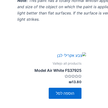
Note:
This paint has a totally normal whitish ap
and size of the object on which the paint is appli
light better than flat surfaces. If the surface is
light strikes.
Vallejo all products
Model Air White FS37925
דורג
₪
13.80
0
מתוך
5
הוספה לסל