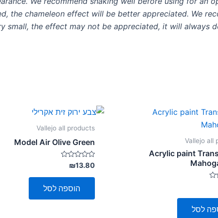
pearance. We recommend shaking well before using for an 
ed, the chameleon effect will be better appreciated. We rec
 very small, the effect may not be appreciated, it will alway
Vallejo all products
Vallejo all
Model Air Olive Green
Acrylic paint Tran
Mahoga
דורג
₪
13.80
0
מתוך
5
הוספה לסל
פה לסל