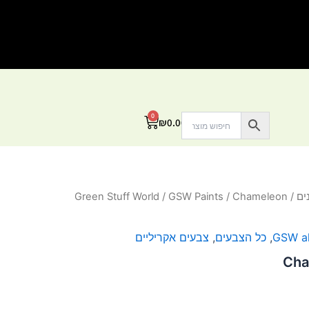
0
עגלת
₪
0.00
קניות
ים
/
/ Chameleon
GSW Paints
/
Green Stuff World
GSW al
,
כל הצבעים
,
צבעים אקריליים
Cha