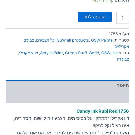
זמינות:
קיים במלאי
סמן קישורים
font_download
הוספה לסל
לאפס
cached
את
כל
מק"ט:
1756
האפשרויות
קטגוריות:
GSW Paints
,
GSW all products
,
כל הצבעים
,
צבעים
אקריליים
תגיות:
Ink
,
GSW
,
Green Stuff World
,
Acrylic Paint
,
צבע אקרילי
,
צבע דיו
תיאור
מידע נוסף
Candy Ink Rubi Red 1756
דיו אקרילי "ממתק" על בסיס מים. הצבע נוח ליישום, חסר ריח,
אינו רעיל וקל לניקוי.
משמש כ"פילטר" לצבעים שרוצים להגביר את הנראות שלהם