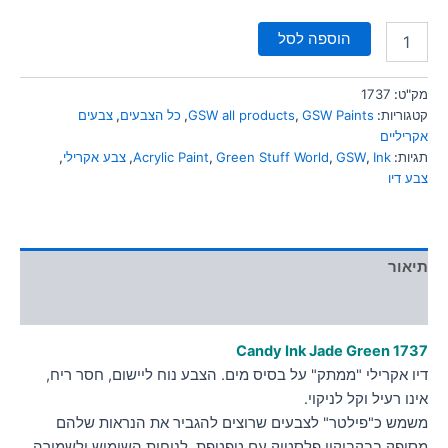
הוספה לסל
מק"ט:
1737
קטגוריות:
GSW Paints
,
GSW all products
,
כל הצבעים
,
צבעים
אקריליים
תגיות:
Ink
,
GSW
,
Green Stuff World
,
Acrylic Paint
,
צבע אקרילי
,
צבע דיו
תיאור
מידע נוסף
Candy Ink Jade Green 1737
דיו אקרילי "ממתק" על בסיס מים. הצבע נוח ליישום, חסר ריח,
אינו רעיל וקל לניקוי.
משמש כ"פילטר" לצבעים שרוצים להגביר את הנראות שלהם
מסופק בבקבוקון פלסטיק עם טפטפת, לנוחות השימוש ולשמירה