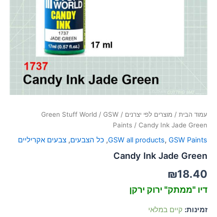
סמן קישורים
font_download
לאפס
cached
את
כל
האפשרויות
עמוד הבית
/
מוצרים לפי יצרנים
/
GSW
/
Green Stuff World
Paints
/ Candy Ink Jade Green
GSW Paints
,
GSW all products
,
כל הצבעים
,
צבעים אקריליים
Candy Ink Jade Green
₪
18.40
דיו "ממתק" ירוק ירקן
זמינות:
קיים במלאי