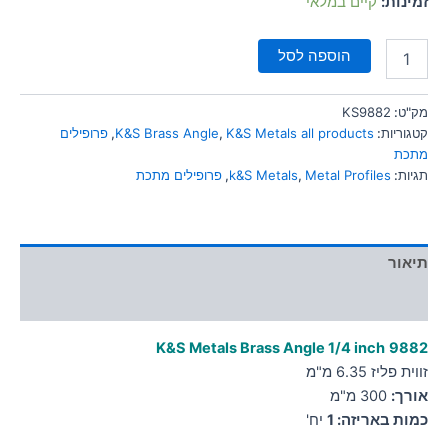
זמינות:
קיים במלאי
סמן קישורים
font_download
הוספה לסל
לאפס
cached
את
כל
מק"ט:
KS9882
האפשרויות
קטגוריות:
K&S Metals all products
,
K&S Brass Angle
,
פרופילים
מתכת
תגיות:
Metal Profiles
,
k&S Metals
,
פרופילים מתכת
תיאור
מידע נוסף
K&S Metals Brass Angle 1/4 inch
9882
זווית פליז 6.35 מ"מ
אורך:
300 מ"מ
כמות באריזה: 1
יח'