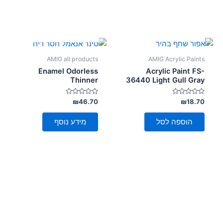
אזל מן המלאי
AMIG all products
AMIG Acrylic Paints
Enamel Odorless
Acrylic Paint FS-
Thinner
36440 Light Gull Gray
דורג
דורג
₪
46.70
₪
18.70
0
0
מתוך
מתוך
5
5
הוספה לסל
מידע נוסף