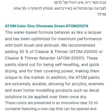
צבע חסר ריח, אינו רעיל וקל לניקוי
לצביעה עם מכחול או באיירבראש. מומלץ להוסיף כ-30 אחוז
מדלל
ATOM Color Zinc Chromate Green
ATOM20074
This water-based formula behaves as like a lacquer
and has been optimized for maximum performance
with both brush and airbrush. We recommended
adding 30 % of Cleaner & Thinner (ATOM-20500) or
Cleaner & Thinner Retarder (ATOM-20501). These
paints stand out for being self-levelling, and quick
drying, and for their covering power, making them
unique to the market. In addition, the ATOM paints
are extremely durable, allowing for acrylics, enamels
and even hotter modelling products such as decal
solutions to be applied over them once dry.
These colors are presented in an innovative clear 20 ml
container featuring a new cap that can be opened and