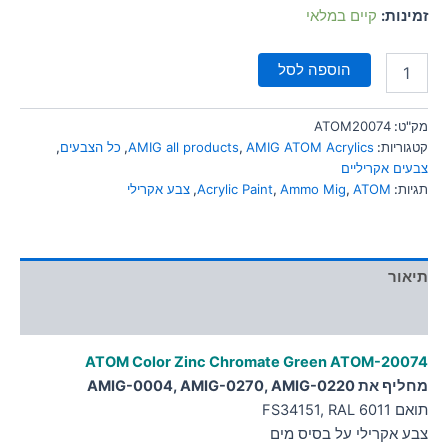
סמן קישורים
זמינות:
קיים במלאי
font_download
לאפס
cached
הוספה לסל
את
כל
האפשרויות
מק"ט:
ATOM20074
קטגוריות:
AMIG ATOM Acrylics
,
AMIG all products
,
כל הצבעים
,
צבעים אקריליים
תגיות:
ATOM
,
Ammo Mig
,
Acrylic Paint
,
צבע אקרילי
תיאור
מידע נוסף
ATOM Color Zinc Chromate Green
ATOM-20074
מחליף את AMIG-0004, AMIG-0270, AMIG-0220
תואם FS34151, RAL 6011
צבע אקרילי על בסיס מים