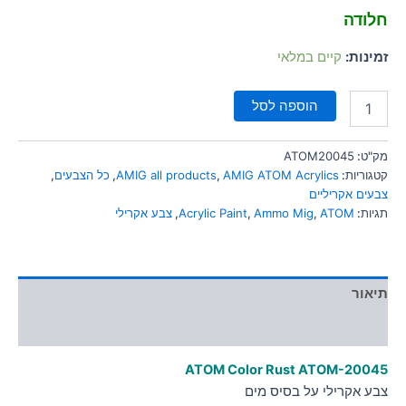
סמן קישורים
font_download
חלודה
לאפס
cached
זמינות:
קיים במלאי
את
כל
האפשרויות
הוספה לסל
מק"ט:
ATOM20045
קטגוריות:
AMIG ATOM Acrylics
,
AMIG all products
,
כל הצבעים
,
צבעים אקריליים
תגיות:
ATOM
,
Ammo Mig
,
Acrylic Paint
,
צבע אקרילי
תיאור
מידע נוסף
ATOM Color Rust
ATOM-20045
צבע אקרילי על בסיס מים