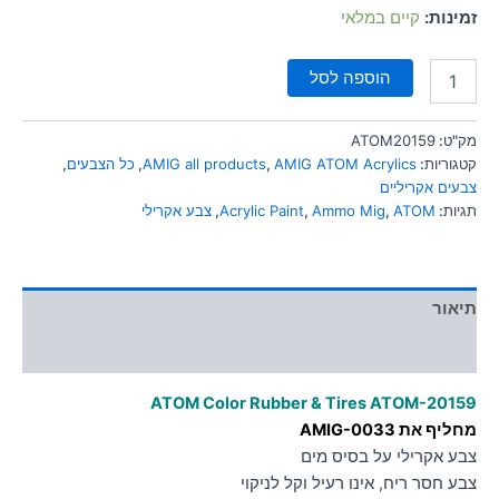
סמן קישורים
זמינות:
קיים במלאי
font_download
לאפס
cached
הוספה לסל
את
כל
האפשרויות
מק"ט:
ATOM20159
קטגוריות:
AMIG ATOM Acrylics
,
AMIG all products
,
כל הצבעים
,
צבעים אקריליים
תגיות:
ATOM
,
Ammo Mig
,
Acrylic Paint
,
צבע אקרילי
תיאור
מידע נוסף
ATOM Color Rubber & Tires
ATOM-20159
מחליף את AMIG-0033
צבע אקרילי על בסיס מים
צבע חסר ריח, אינו רעיל וקל לניקוי