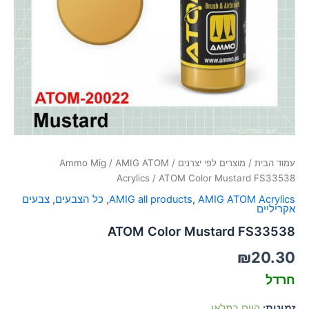
סמן קישורים
font_download
לאפס
cached
את
כל
האפשרויות
עמוד הבית
/
מוצרים לפי יצרנים
/
AMIG ATOM
/
Ammo Mig
Acrylics
/ ATOM Color Mustard FS33538
AMIG ATOM Acrylics
,
AMIG all products
,
כל הצבעים
,
צבעים
אקריליים
ATOM Color Mustard FS33538
₪
20.30
חרדל
זמינות:
קיים במלאי