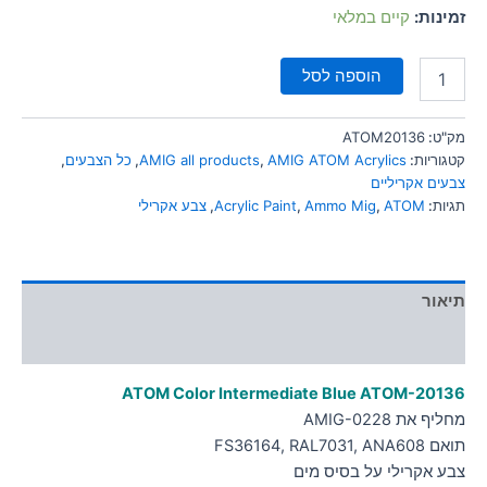
סמן קישורים
זמינות:
קיים במלאי
font_download
לאפס
cached
הוספה לסל
את
כל
האפשרויות
מק"ט:
ATOM20136
קטגוריות:
AMIG ATOM Acrylics
,
AMIG all products
,
כל הצבעים
,
צבעים אקריליים
תגיות:
ATOM
,
Ammo Mig
,
Acrylic Paint
,
צבע אקרילי
תיאור
מידע נוסף
ATOM Color Intermediate Blue
ATOM-20136
מחליף את AMIG-0228
תואם FS36164, RAL7031, ANA608
צבע אקרילי על בסיס מים